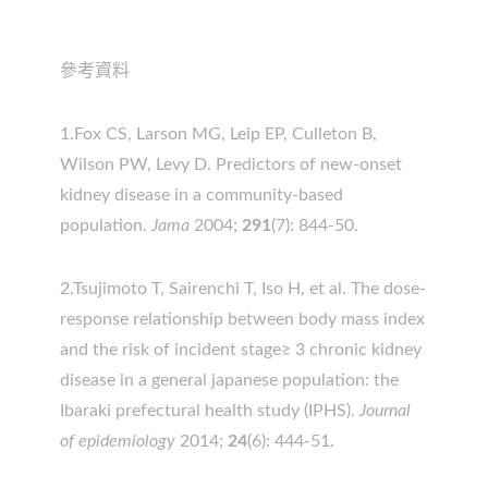
參考資料
1.Fox CS, Larson MG, Leip EP, Culleton B,
Wilson PW, Levy D. Predictors of new-onset
kidney disease in a community-based
population.
Jama
2004;
291
(7): 844-50.
2.Tsujimoto T, Sairenchi T, Iso H, et al. The dose-
response relationship between body mass index
and the risk of incident stage≥ 3 chronic kidney
disease in a general japanese population: the
Ibaraki prefectural health study (IPHS).
Journal
of epidemiology
2014;
24
(6): 444-51.