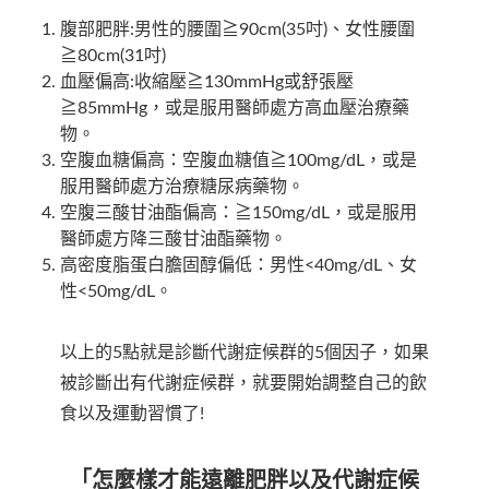
腹部肥胖:男性的腰圍≧90cm(35吋)、女性腰圍
≧80cm(31吋)
血壓偏高:收縮壓≧130mmHg或舒張壓
≧85mmHg，或是服用醫師處方高血壓治療藥
物。
空腹血糖偏高：空腹血糖值≧100mg/dL，或是
服用醫師處方治療糖尿病藥物。
空腹三酸甘油酯偏高：≧150mg/dL，或是服用
醫師處方降三酸甘油酯藥物。
高密度脂蛋白膽固醇偏低：男性<40mg/dL、女
性<50mg/dL。
以上的5點就是診斷代謝症候群的5個因子，如果
被診斷出有代謝症候群，就要開始調整自己的飲
食以及運動習慣了!
「怎麼樣才能遠離肥胖以及代謝症候