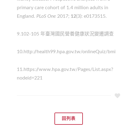
primary care cohort of 1.4 million adults in
England.
PLoS One
2017;
12
(3): e0173515.
9.102-105 年臺灣國民營養健康狀況變遷調查
10.http://health99.hpa.gov.tw/onlineQuiz/bmi
11.https://www.hpa.gov.tw/Pages/List.aspx?
nodeid=221
回列表