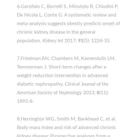
6.Garofalo C, Borrelli S, Minutolo R, Chiodini P,
De Nicola L, Conte G. A systematic review and
meta-analysis suggests obesity predicts onset of
chronic kidney disease in the general
population.
Kidney Int
2017;
91
(5): 1224-35.
7.Friedman AN, Chambers M, Kamendulis LM,
Temmerman J. Short-term changes after a
weight reduction intervention in advanced
diabetic nephropathy.
Clinical Journal of the
American Society of Nephrology
2013;
8
(11):
1892-8.
8.Herrington WG, Smith M, Bankhead C, et al.
Body-mass index and risk of advanced chronic
kidney disease: Prospective analyses from a