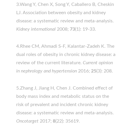
3.Wang Y, Chen X, Song Y, Caballero B, Cheskin
LJ. Association between obesity and kidney
disease: a systematic review and meta-analysis.
Kidney international
2008;
73
(1): 19-33.
4.Rhee CM, Ahmadi S-F, Kalantar-Zadeh K. The
dual roles of obesity in chronic kidney disease: a
review of the current literature.
Current opinion
in nephrology and hypertension
2016;
25
(3): 208.
5.Zhang J, Jiang H, Chen J. Combined effect of
body mass index and metabolic status on the
risk of prevalent and incident chronic kidney
disease: a systematic review and meta-analysis.
Oncotarget
2017;
8
(22): 35619.