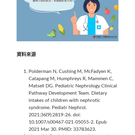
資料來源
Polderman N, Cushing M, McFadyen K,
Catapang M, Humphreys R, Mammen C,
Matsell DG. Pediatric Nephrology Clinical
Pathway Development Team. Dietary
intakes of children with nephrotic
syndrome. Pediatr Nephrol.
2021;36(9):2819-26. doi:
10.1007/s00467-021-05055-2. Epub
2021 Mar 30. PMID: 33783623.