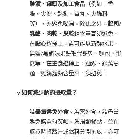
醃漬、罐頭及加工食品
（例如：香
腸、火腿、熱狗、貢丸、火鍋料
等），亦避免喝湯。除此之外，
起司
/
乳酪、肉乾、果乾
鈉含量高須避免。
在
點心
選擇上，盡可能以新鮮水果、
無鹽/無調味米餅取代餅乾、麵包、蛋
糕等。在
主食
選擇上，麵線、鍋燒意
麵、雞絲麵鈉含量高，須避免！
v 如何減少鈉的攝取量？
請
盡量避免外食
。若需外食，請盡量
避免購買勾芡類、濃湯類餐點，並在
購買時將醬汁或醬料分開擺放，亦可