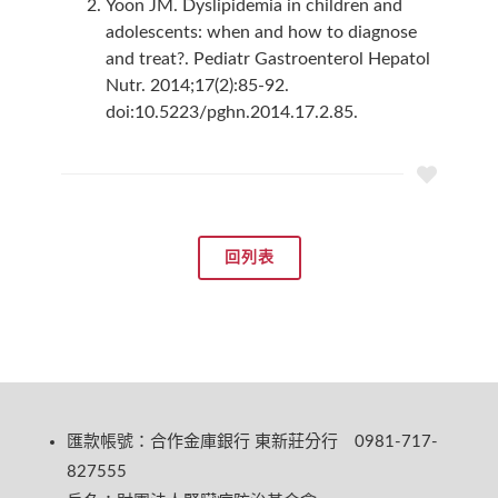
Yoon JM. Dyslipidemia in children and
adolescents: when and how to diagnose
and treat?. Pediatr Gastroenterol Hepatol
Nutr. 2014;17(2):85-92.
doi:10.5223/pghn.2014.17.2.85.
回列表
匯款帳號：合作金庫銀行 東新莊分行 0981-717-
827555