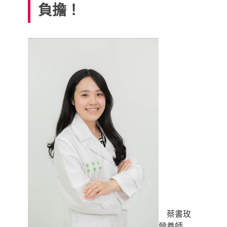
負擔！
蔡書玫
營養師