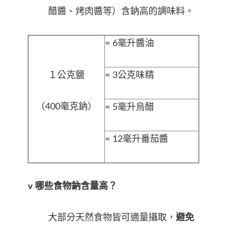
醋醬、烤肉醬等）含鈉高的調味料。
= 6毫升醬油
１公克鹽
= 3公克味精
（400毫克鈉）
= 5毫升烏醋
= 12毫升番茄醬
v 哪些食物鈉含量高？
大部分天然食物皆可適量攝取，
避免