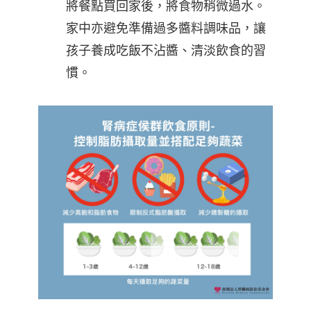
將餐點買回家後，將食物稍微過水。
家中亦避免準備過多醬料調味品，讓
孩子養成吃飯不沾醬、清淡飲食的習
慣。