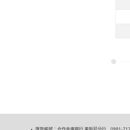
匯款帳號：合作金庫銀行 東新莊分行 0981-717-