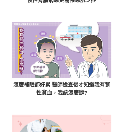
慢性腎臟病患更易罹患肌少症
怎麼補眠都好累 醫師檢查後才知道我有腎
性貧血，我該怎麼辦?