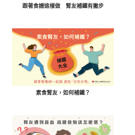
跟著食譜這樣做 腎友補鐵有撇步
素食腎友，如何補鐵？