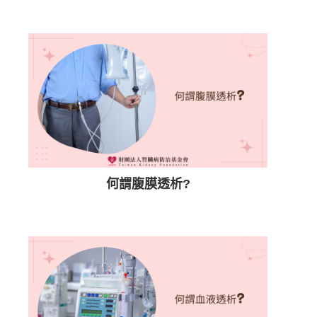
何謂腹膜透析?